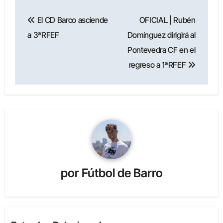
Navegación
El CD Barco asciende
OFICIAL | Rubén
de
a 3ªRFEF
Domínguez dirigirá al
entradas
Pontevedra CF en el
regreso a 1ªRFEF
por
Fútbol de Barro