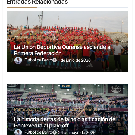
Entradas Relacionadas
Fútbol Gallego
1ªRFEF
2ªRFEF
General
La Unión Deportiva Ourense asciende a
Primera Federación
Fútbol de Barro
1 de junio de 2026
Pontevedra CF
1ªRFEF
Fútbol Gallego
General
La historia detrás de la no clasificación del
Pontevedra al play-off
Fútbol de Barro
24 de mayo de 2026