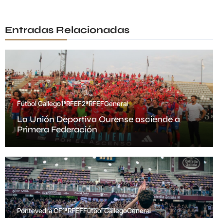
Entradas Relacionadas
Fútbol Gallego
1ªRFEF
2ªRFEF
General
La Unión Deportiva Ourense asciende a
Primera Federación
Pontevedra CF
1ªRFEF
Fútbol Gallego
General