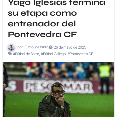
Yago Iglesias termina
su etapa como
entrenador del
Pontevedra CF
por
Fútbol de Barro
26 de mayo de 2025
#Fútbol de Barro
,
#Fútbol Gallego
,
#Pontevedra CF