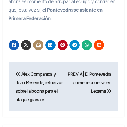
ahora es momento de arropar al equipo y confiar en
que, esta vez sí,
el Pontevedra se asiente en
Primera Federación
.
Navegación
Álex Comparada y
PREVIA| El Pontevedra
de
João Resende, refuerzos
quiere reponerse en
entradas
sobre la bocina para el
Lezama
ataque granate