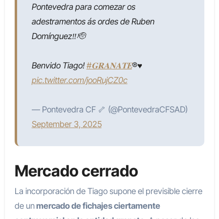
Pontevedra para comezar os
adestramentos ás ordes de Ruben
Domínguez‼️🫡
Benvido Tiago!
#𝐆𝐑𝐀𝐍𝐀𝐓𝐄
®️♥️
pic.twitter.com/jooRujCZ0c
— Pontevedra CF 🦴 (@PontevedraCFSAD)
September 3, 2025
Mercado cerrado
La incorporación de Tiago supone el previsible cierre
de un
mercado de fichajes ciertamente