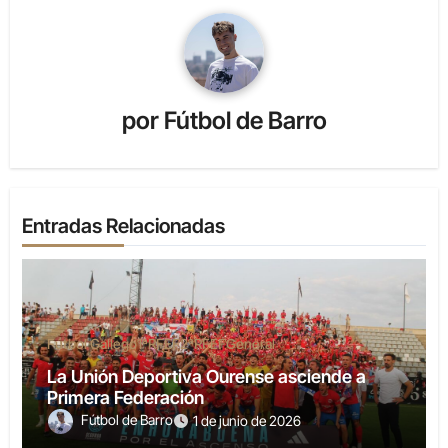
por
Fútbol de Barro
Entradas Relacionadas
Fútbol Gallego
1ªRFEF
2ªRFEF
General
La Unión Deportiva Ourense asciende a
Primera Federación
Fútbol de Barro
1 de junio de 2026