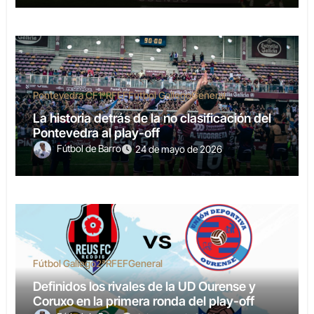
Pontevedra CF
1ªRFEF
Fútbol Gallego
General
La historia detrás de la no clasificación del
Pontevedra al play-off
Fútbol de Barro
24 de mayo de 2026
Fútbol Gallego
2ªRFEF
General
Definidos los rivales de la UD Ourense y
Coruxo en la primera ronda del play-off