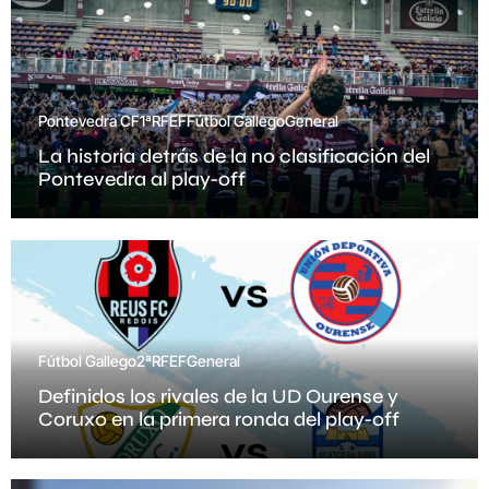
Pontevedra CF
1ªRFEF
Fútbol Gallego
General
La historia detrás de la no clasificación del
Pontevedra al play-off
Fútbol Gallego
2ªRFEF
General
Definidos los rivales de la UD Ourense y
Coruxo en la primera ronda del play-off