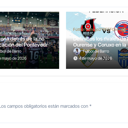
dra CF
1ªRFEF
Fútbol Gallego
Fútbol Gallego
2ªRFEF
General
toria detrás de la no
Definidos los rivales de
icación del Pontevedra
Ourense y Coruxo en la
y-off
primera ronda del play-
tbol de Barro
Fútbol de Barro
e mayo de 2026
4 de mayo de 2026
Los campos obligatorios están marcados con
*