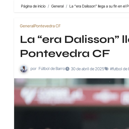
Página de inicio
General
La “era Dalisson” llega a su fin en el
General
Pontevedra CF
La “era Dalisson” ll
Pontevedra CF
por
Fútbol de Barro
30 de abril de 2025
#futbol de 