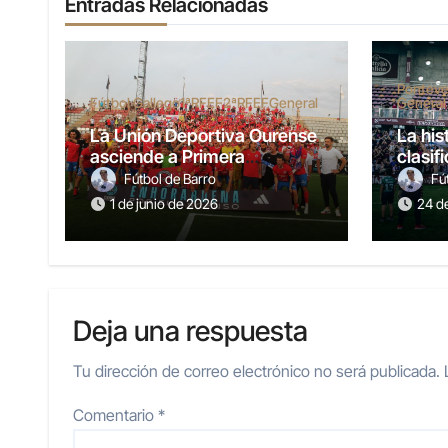
Entradas Relacionadas
Ponteve
Fútbol Gallego
1ªRFEF
2ªRFEF
General
General
La Unión Deportiva Ourense
La his
asciende a Primera
clasif
Federación
al pla
Fútbol de Barro
Fú
1 de junio de 2026
24 d
Deja una respuesta
Tu dirección de correo electrónico no será publicada.
Comentario
*