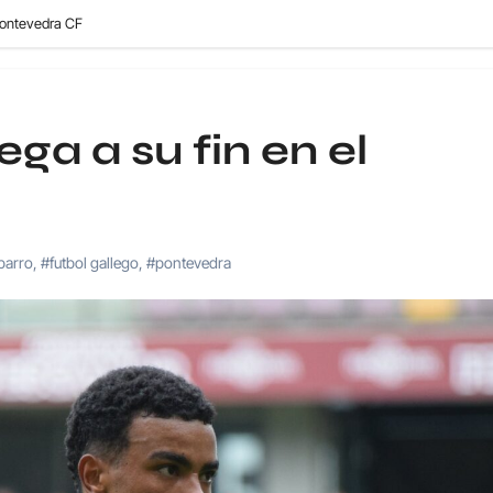
 Pontevedra CF
ega a su fin en el
barro
,
#futbol gallego
,
#pontevedra