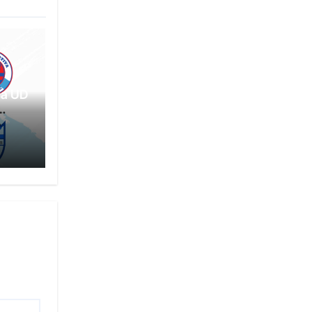
 la UD
off