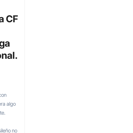
ra CF
iga
nal.
con
ra algo
te.
ileño no