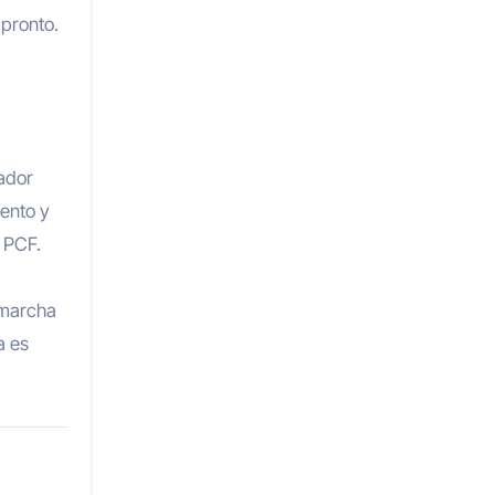
pronto.
gador
ento y
l PCF.
 marcha
a es