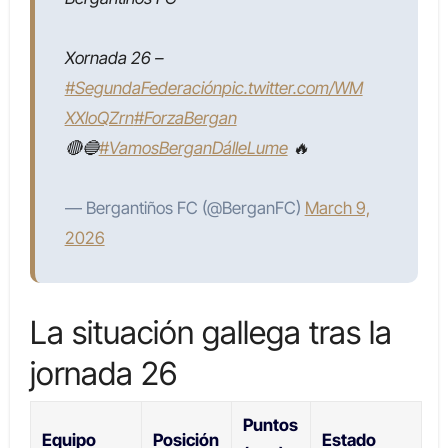
Xornada 26 –
#SegundaFederación
pic.twitter.com/WM
XXloQZrn
#ForzaBergan
🔴🔵
#VamosBerganDálleLume
🔥
— Bergantiños FC (@BerganFC)
March 9,
2026
La situación gallega tras la
jornada 26
Puntos
Equipo
Posición
Estado