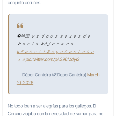
conjunto coruñés.
⚽️🫶🏻 𝑂𝑠 𝑑𝑜𝑢𝑠 𝑔𝑜𝑙𝑒𝑠 𝑑𝑒
𝑀𝑎𝑟𝑖𝑜 𝑁𝑎́𝑗𝑒𝑟𝑎 𝑛𝑜
#𝐹𝑎𝑏𝑟𝑖𝑙𝑅𝑎𝑦𝑜𝐶𝑎𝑛𝑡𝑎𝑏𝑟
𝑖𝑎
pic.twitter.com/pA296Mdyi2
— Dépor Canteira (@DeporCanteira)
March
10, 2026
No todo iban a ser alegrías para los gallegos. El
Coruxo viajaba con la necesidad de sumar para no