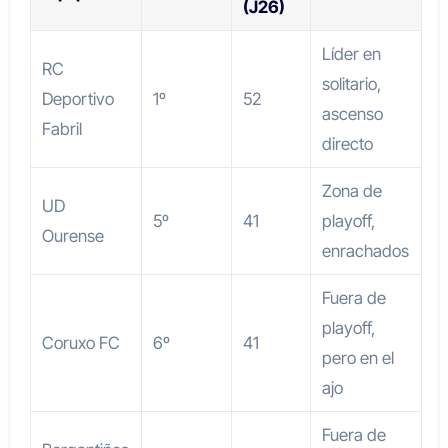
(J26)
Líder en
RC
solitario,
Deportivo
1º
52
ascenso
Fabril
directo
Zona de
UD
5º
41
playoff,
Ourense
enrachados
Fuera de
playoff,
Coruxo FC
6º
41
pero en el
ajo
Fuera de