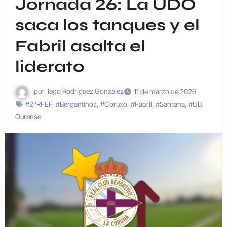
Jornada 26: La UDO
saca los tanques y el
Fabril asalta el
liderato
por
Iago Rodríguez González
11 de marzo de 2026
#2ªRFEF
,
#Bergantiños
,
#Coruxo
,
#Fabril
,
#Sarriana
,
#UD
Ourense