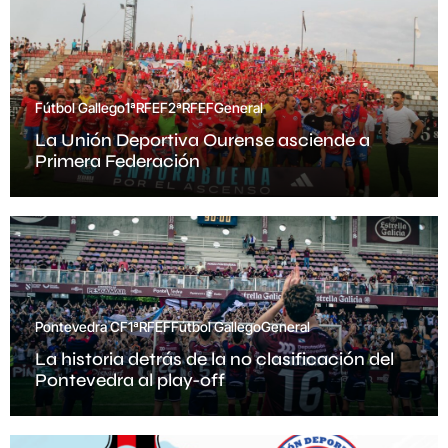
Fútbol Gallego
1ªRFEF
2ªRFEF
General
La Unión Deportiva Ourense asciende a
Primera Federación
Pontevedra CF
1ªRFEF
Fútbol Gallego
General
La historia detrás de la no clasificación del
Pontevedra al play-off