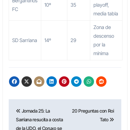
Bergantiños
10º
35
playoff,
FC
media tabla
Zona de
descenso
SD Sarriana
14º
29
por la
mínima
Navegación
Jornada 25: La
20 Preguntas con Roi
de
Sarriana resucita a costa
Tato
entradas
de la UDO, el Coruxo se