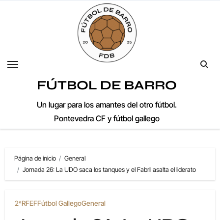
Saltar
al
contenido
FÚTBOL DE BARRO
Un lugar para los amantes del otro fútbol.
Pontevedra CF y fútbol gallego
Página de inicio
General
Jornada 26: La UDO saca los tanques y el Fabril asalta el liderato
2ªRFEF
Fútbol Gallego
General