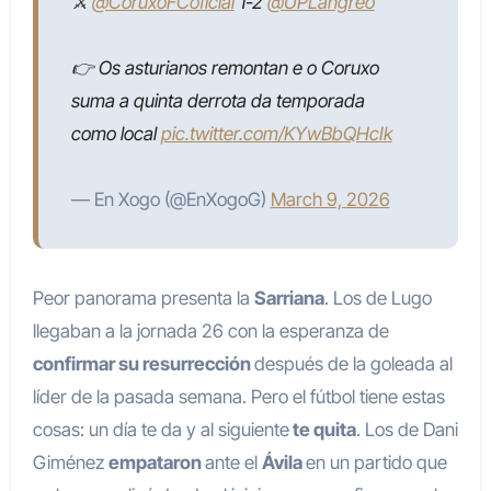
⚔️
@CoruxoFCoficial
1-2
@UPLangreo
👉 Os asturianos remontan e o Coruxo
suma a quinta derrota da temporada
como local
pic.twitter.com/KYwBbQHcIk
— En Xogo (@EnXogoG)
March 9, 2026
Peor panorama presenta la
Sarriana
. Los de Lugo
llegaban a la jornada 26 con la esperanza de
confirmar su resurrección
después de la goleada al
líder de la pasada semana. Pero el fútbol tiene estas
cosas: un día te da y al siguiente
te quita
. Los de Dani
Giménez
empataron
ante el
Ávila
en un partido que