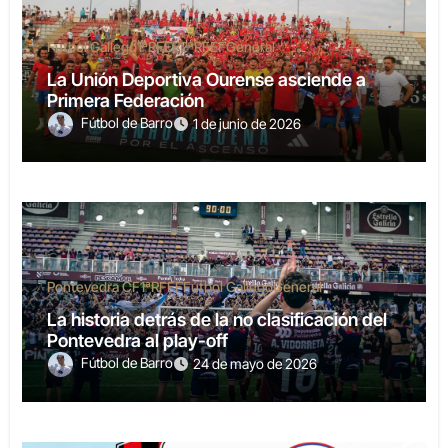
Fútbol Gallego
1ªRFEF
2ªRFEF
General
La Unión Deportiva Ourense asciende a
Primera Federación
Fútbol de Barro
1 de junio de 2026
Pontevedra CF
1ªRFEF
Fútbol Gallego
General
La historia detrás de la no clasificación del
Pontevedra al play-off
Fútbol de Barro
24 de mayo de 2026