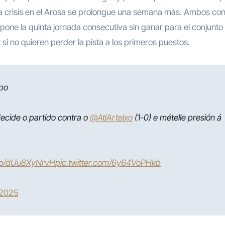
a crisis en el Arosa se prolongue una semana más. Ambos con
pone la quinta jornada consecutiva sin ganar para el conjunto
i no quieren perder la pista a los primeros puestos.
ipo
ecide o partido contra o
@AtlArteixo
(1-0) e mételle presión á
.co/dUu8XyNrvH
pic.twitter.com/6y64VoPHkb
 2025