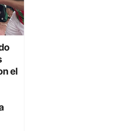
ado
s
on el
a