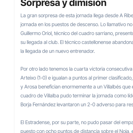
Sorpresa y dimisión
La gran sorpresa de esta jornada llega desde A Ribela. La Sarriana cayó por 1-2 frente a un Villalonga que comenzaba la
jornada en los puestos de descenso. Lo llamativo no 
Guillermo Oriol, técnico del cuadro sarriano, prese
su llegada al club. El técnico castellonense abandona
la llegada de un nuevo entrenador.
Por otro lado tenemos la cuarta victoria consecutiva 
Arteixo (1-0) e igualan a puntos al primer clasifica
y Arosa benefician enormemente a un Villalbés que es
cuadro de Villalba pudo terminar la jornada como líd
Borja Fernández levantaron un 2-0 adverso para re
El Estradense, por su parte, no pudo pasar del empate
puesto con ocho puntos de distancia sobre el Noia, 