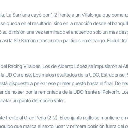
se queda en el resultado, sino en la reacción desde el banquill
ntó su dimisión una vez terminado el encuentro solo un mes de
 así la SD Sarriana tras cuatro partidos en el cargo. El club tr
del Racing Villalbés. Los de Alberto López se impusieron al Atl
do, la UD Ourense. Los malos resultados de la UDO, Estradense, 
tá dispuesto a pelear ese primer puesto hasta el final. De hec
er de no ser por la remontada de la UDO frente al Polvorín. Lo
scatar un punto de mucho valor.
 frente al Gran Peña (2-2). El conjunto rojillo se mantiene en 
equipo que marca el sexto lugar y primera posición fuera del
p