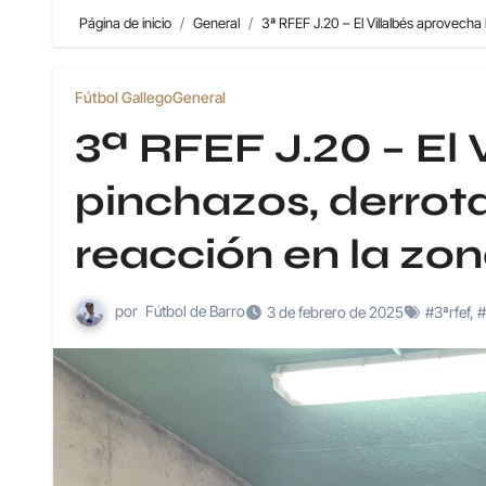
Página de inicio
General
3ª RFEF J.20 – El Villalbés aprovecha 
Fútbol Gallego
General
3ª RFEF J.20 – El 
pinchazos, derrota
reacción en la zo
por
Fútbol de Barro
3 de febrero de 2025
#3ªrfef
,
#