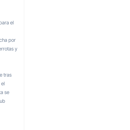
para el
ucha por
rrotas y
e tras
 el
ta se
lub