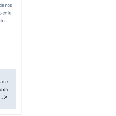
ada nos
o en la
llos
ta se
ás en
o…