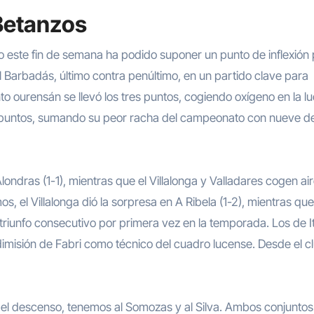
 Betanzos
este fin de semana ha podido suponer un punto de inflexión 
l Barbadás, último contra penúltimo, en un partido clave para
nto ourensán se llevó los tres puntos, cogiendo oxígeno en la l
ve puntos, sumando su peor racha del campeonato con nueve de
ndras (1-1), mientras que el Villalonga y Valladares cogen air
el Villalonga dió la sorpresa en A Ribela (1-2), mientras que
riunfo consecutivo por primera vez en la temporada. Los de I
 dimisión de Fabri como técnico del cuadro lucense. Desde el c
a del descenso, tenemos al Somozas y al Silva. Ambos conjuntos