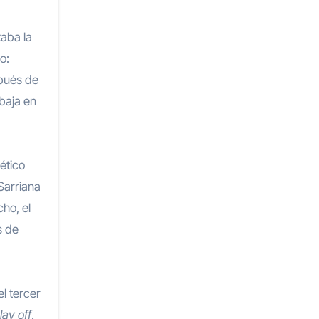
o:
spués de
abaja en
ético
Sarriana
ho, el
s de
el tercer
lay off
.