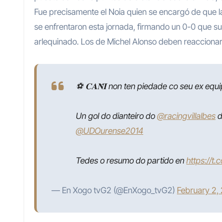
Fue precisamente el Noia quien se encargó de que l
se enfrentaron esta jornada, firmando un 0-0 que su
arlequinado. Los de Michel Alonso deben reaccionar s
⚽️ 𝐂𝐀𝐍̃𝐈 non ten piedade co seu ex equ
Un gol do dianteiro do
@racingvillalbes
d
@UDOurense2014
Tedes o resumo do partido en
https://t
— En Xogo tvG2 (@EnXogo_tvG2)
February 2,