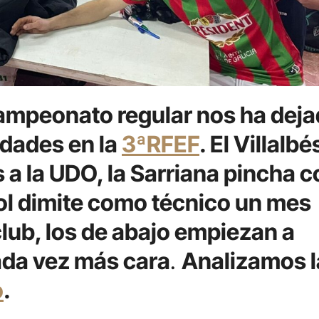
campeonato regular nos ha dej
dades en la
3ªRFEF
. El Villalbé
a la UDO, la Sarriana pincha c
iol dimite como técnico un mes
club, los de abajo empiezan a
ada vez más cara
.
Analizamos l
o
.