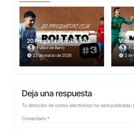
Entrevis
Entrevistas
Fútbol Gallego
General
20 Pr
20 Preguntas con Roi Tato
Vizos
Fútbol de Barro
Fú
22 de marzo de 2026
2 de
Deja una respuesta
Tu dirección de correo electrónico no será publicada.
Comentario
*