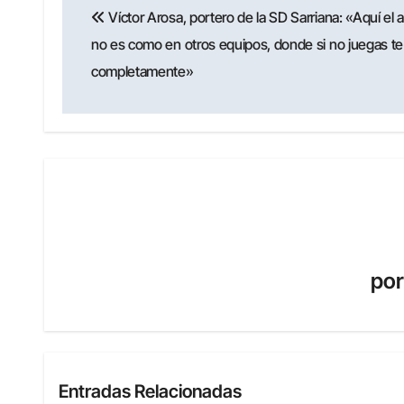
Víctor Arosa, portero de la SD Sarriana: «Aquí el
de
no es como en otros equipos, donde si no juegas te
entradas
completamente»
po
Entradas Relacionadas