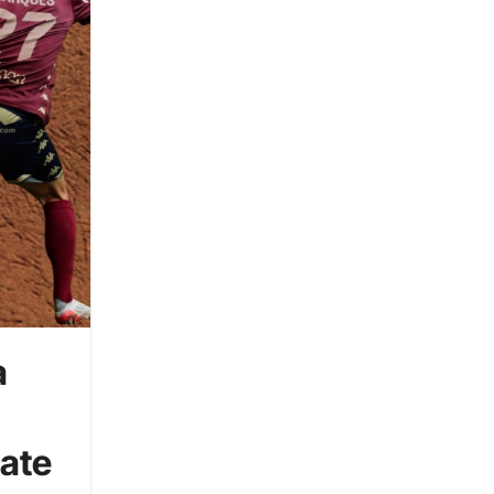
a
ate