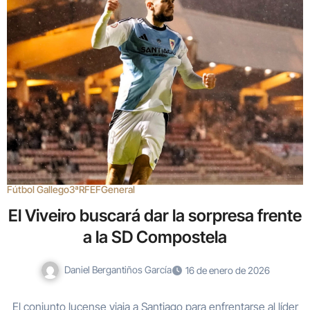
Fútbol Gallego
3ªRFEF
General
El Viveiro buscará dar la sorpresa frente
a la SD Compostela
Daniel Bergantiños García
16 de enero de 2026
El conjunto lucense viaja a Santiago para enfrentarse al líder