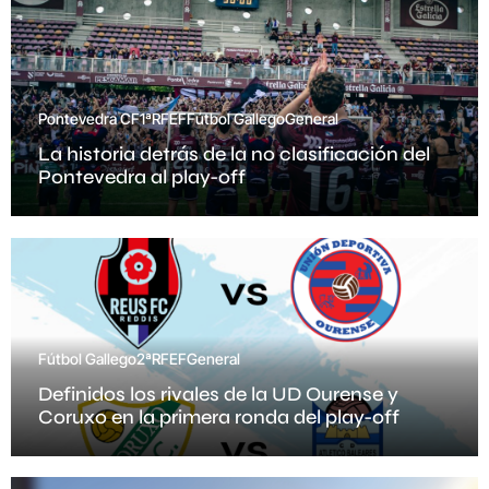
Pontevedra CF
1ªRFEF
Fútbol Gallego
General
La historia detrás de la no clasificación del
Pontevedra al play-off
Fútbol Gallego
2ªRFEF
General
Definidos los rivales de la UD Ourense y
Coruxo en la primera ronda del play-off