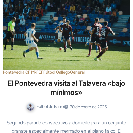
Pontevedra CF
1ªRFEF
Fútbol Gallego
General
El Pontevedra visita al Talavera «bajo
mínimos»
Fútbol de Barro
30 de enero de 2026
Segundo partido consecutivo a domicilio para un conjunto
granate especialmente mermado en el plano físico. El