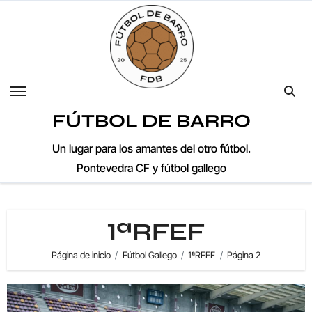
Saltar
al
contenido
FÚTBOL DE BARRO
Un lugar para los amantes del otro fútbol.
Pontevedra CF y fútbol gallego
1ªRFEF
Página de inicio
Fútbol Gallego
1ªRFEF
Página 2