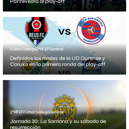
Pontevedra al play-off
Fútbol Gallego
2ªRFEF
General
Definidos los rivales de la UD Ourense y
Coruxo en la primera ronda del play-off
2ªRFEF
Fútbol Gallego
General
Jornada 30: La Sarriana y su sábado de
resurrección