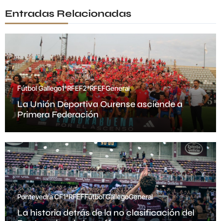
Entradas Relacionadas
Fútbol Gallego
1ªRFEF
2ªRFEF
General
La Unión Deportiva Ourense asciende a
Primera Federación
Pontevedra CF
1ªRFEF
Fútbol Gallego
General
La historia detrás de la no clasificación del